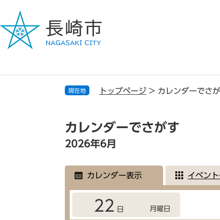
ペ
メ
ー
ニ
ジ
ュ
の
ー
先
を
頭
飛
で
ば
す
し
トップページ
>
カレンダーでさ
現在地
。
て
本
本
文
文
カレンダーでさがす
へ
2026年6月
カレンダー表示
イベント
22
月曜日
日