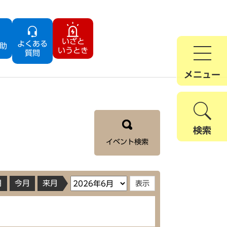
いざと
よくある
助
いうとき
質問
メニュー
検索
イベント検索
月
今月
来月