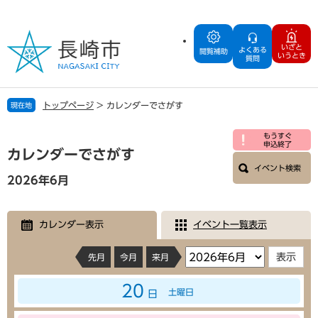
ペ
メ
ー
ニ
ジ
ュ
いざと
よくある
の
ー
閲覧補助
いうとき
質問
先
を
頭
飛
で
ば
トップページ
>
カレンダーでさがす
現在地
す
し
。
て
本
もうすぐ
本
申込終了
文
カレンダーでさがす
文
イベント検索
へ
2026年6月
カレンダー表示
イベント一覧表示
先月
今月
来月
20
土曜日
日