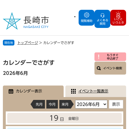
ペ
メ
ー
ニ
ジ
ュ
いざと
よくある
の
ー
閲覧補助
いうとき
質問
先
を
頭
飛
で
ば
トップページ
>
カレンダーでさがす
現在地
す
し
。
て
本
もうすぐ
本
申込終了
文
カレンダーでさがす
文
イベント検索
へ
2026年6月
カレンダー表示
イベント一覧表示
先月
今月
来月
19
金曜日
日