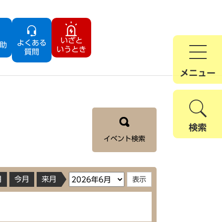
いざと
よくある
助
いうとき
質問
メニュー
検索
イベント検索
月
今月
来月