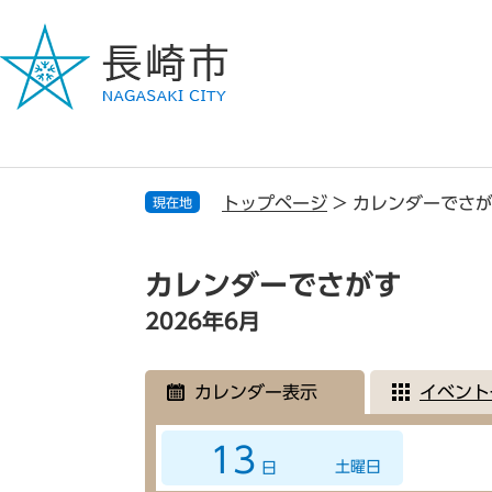
ペ
メ
ー
ニ
ジ
ュ
の
ー
先
を
頭
飛
で
ば
す
し
トップページ
>
カレンダーでさ
現在地
。
て
本
本
文
文
カレンダーでさがす
へ
2026年6月
カレンダー表示
イベント
13
土曜日
日