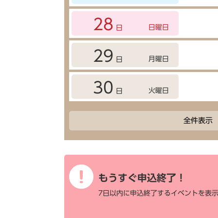
28
日曜日
日
29
月曜日
日
30
火曜日
日
全件表示
もうすぐ申込終了！
7日以内に申込終了するイベントを表