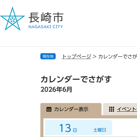
ペ
メ
ー
ニ
ジ
ュ
の
ー
先
を
頭
飛
で
ば
す
し
トップページ
>
カレンダーでさ
現在地
。
て
本
本
文
文
カレンダーでさがす
へ
2026年6月
カレンダー表示
イベント
13
土曜日
日