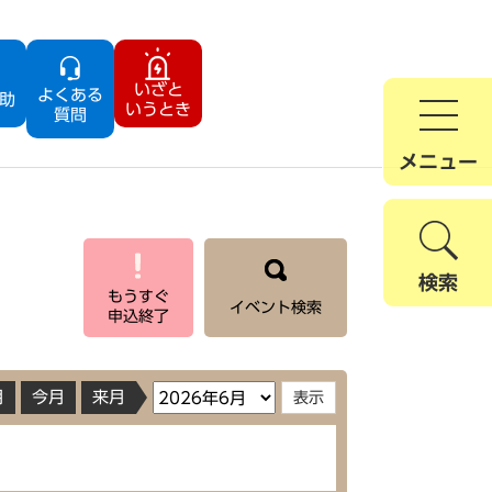
いざと
よくある
助
いうとき
質問
メニュー
検索
もうすぐ
イベント検索
申込終了
月
今月
来月