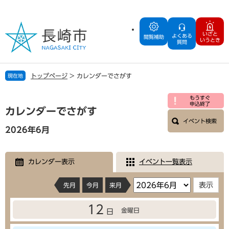
ペ
メ
ー
ニ
ジ
ュ
いざと
よくある
の
ー
閲覧補助
いうとき
質問
先
を
頭
飛
で
ば
トップページ
>
カレンダーでさがす
現在地
す
し
。
て
本
もうすぐ
本
申込終了
文
カレンダーでさがす
文
イベント検索
へ
2026年6月
カレンダー表示
イベント一覧表示
先月
今月
来月
12
金曜日
日