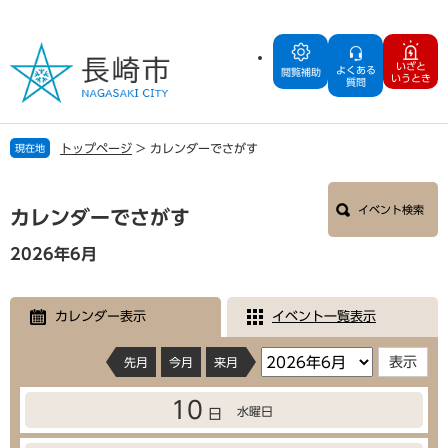
ペ
メ
ー
ニ
ジ
ュ
いざと
よくある
の
ー
閲覧補助
いうとき
質問
先
を
頭
飛
で
ば
トップページ
>
カレンダーでさがす
現在地
す
し
。
て
本
本
イベント検索
文
カレンダーでさがす
文
へ
2026年6月
カレンダー表示
イベント一覧表示
先月
今月
来月
10
水曜日
日