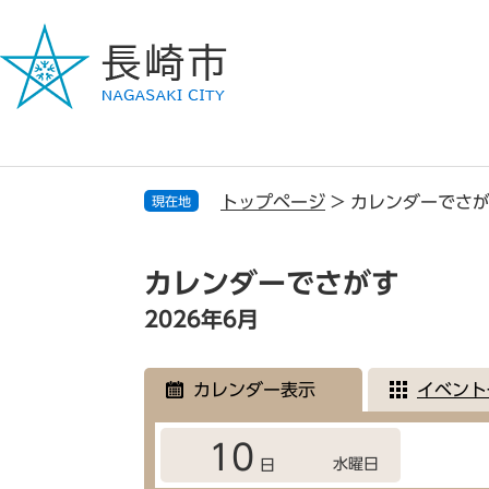
ペ
メ
ー
ニ
ジ
ュ
の
ー
先
を
頭
飛
で
ば
す
し
トップページ
>
カレンダーでさ
現在地
。
て
本
本
文
文
カレンダーでさがす
へ
2026年6月
カレンダー表示
イベント
10
水曜日
日