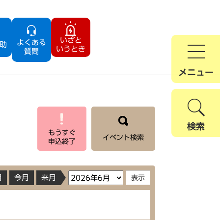
いざと
よくある
助
いうとき
質問
メニュー
検索
もうすぐ
イベント検索
申込終了
月
今月
来月