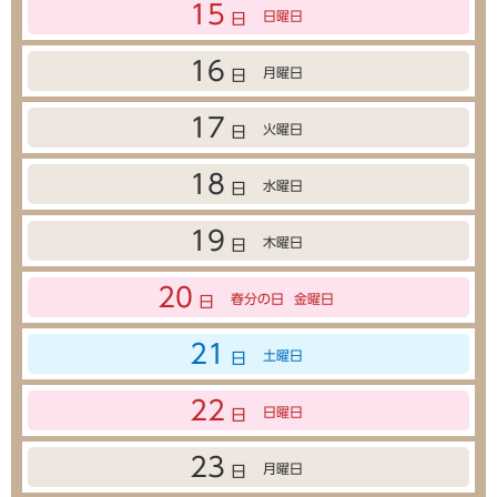
15
日曜日
日
16
月曜日
日
17
火曜日
日
18
水曜日
日
19
木曜日
日
20
春分の日
金曜日
日
21
土曜日
日
22
日曜日
日
23
月曜日
日