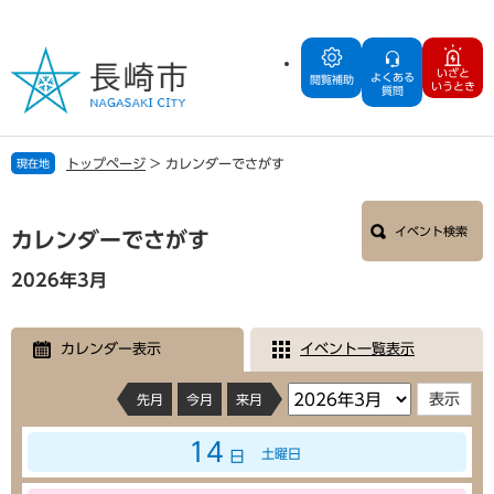
ペ
メ
ー
ニ
ジ
ュ
いざと
よくある
の
ー
閲覧補助
いうとき
質問
先
を
頭
飛
で
ば
トップページ
>
カレンダーでさがす
現在地
す
し
。
て
本
本
イベント検索
文
カレンダーでさがす
文
へ
2026年3月
カレンダー表示
イベント一覧表示
先月
今月
来月
14
土曜日
日