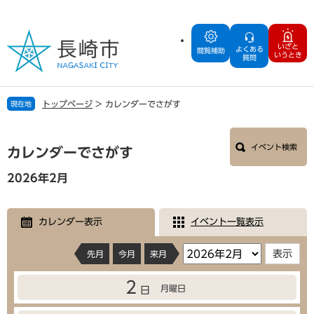
ペ
メ
ー
ニ
ジ
ュ
いざと
よくある
の
ー
閲覧補助
いうとき
質問
先
を
頭
飛
で
ば
トップページ
>
カレンダーでさがす
現在地
す
し
。
て
本
本
イベント検索
文
カレンダーでさがす
文
へ
2026年2月
カレンダー表示
イベント一覧表示
先月
今月
来月
2
月曜日
日