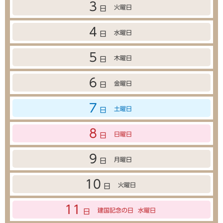
3
火曜日
日
4
水曜日
日
5
木曜日
日
6
金曜日
日
7
土曜日
日
8
日曜日
日
9
月曜日
日
10
火曜日
日
11
建国記念の日
水曜日
日