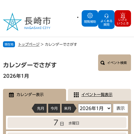
ペ
メ
ー
ニ
ジ
ュ
いざと
よくある
の
ー
閲覧補助
いうとき
質問
先
を
頭
飛
で
ば
トップページ
>
カレンダーでさがす
現在地
す
し
。
て
本
本
イベント検索
文
カレンダーでさがす
文
へ
2026年1月
カレンダー表示
イベント一覧表示
先月
今月
来月
7
水曜日
日