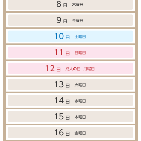
8
木曜日
日
9
金曜日
日
10
土曜日
日
11
日曜日
日
12
成人の日
月曜日
日
13
火曜日
日
14
水曜日
日
15
木曜日
日
16
金曜日
日