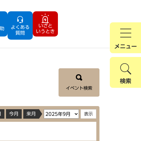
いざと
よくある
助
いうとき
質問
メニュー
検索
イベント検索
月
今月
来月