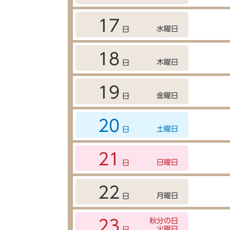
17
水曜日
日
18
木曜日
日
19
金曜日
日
20
土曜日
日
21
日曜日
日
22
月曜日
日
秋分の日
23
火曜日
日