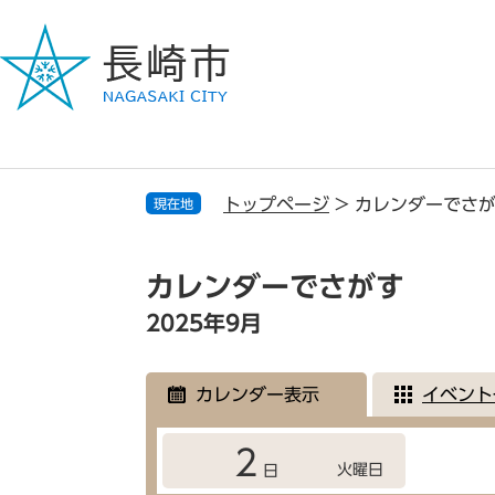
ペ
メ
ー
ニ
ジ
ュ
の
ー
先
を
頭
飛
で
ば
す
し
トップページ
>
カレンダーでさ
現在地
。
て
本
本
文
文
カレンダーでさがす
へ
2025年9月
カレンダー表示
イベント
2
火曜日
日