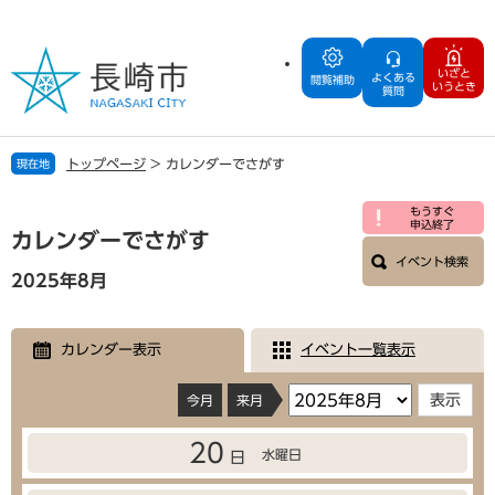
ペ
メ
ー
ニ
ジ
ュ
いざと
よくある
の
ー
閲覧補助
いうとき
質問
先
を
頭
飛
で
ば
トップページ
>
カレンダーでさがす
現在地
す
し
。
て
本
もうすぐ
本
申込終了
文
カレンダーでさがす
文
イベント検索
へ
2025年8月
カレンダー表示
イベント一覧表示
今月
来月
20
水曜日
日