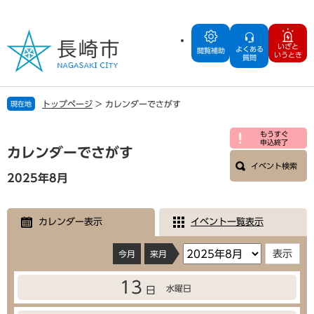
ペ
メ
ー
ニ
ジ
ュ
いざと
よくある
の
ー
閲覧補助
いうとき
質問
先
を
頭
飛
で
ば
トップページ
>
カレンダーでさがす
現在地
す
し
。
て
本
もうすぐ
本
申込終了
文
カレンダーでさがす
文
イベント検索
へ
2025年8月
カレンダー表示
イベント一覧表示
今月
来月
13
水曜日
日