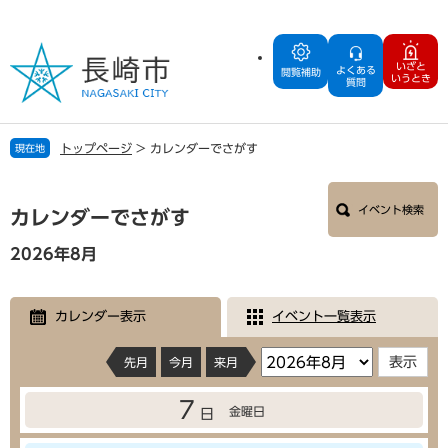
ペ
メ
ー
ニ
ジ
ュ
いざと
よくある
の
ー
閲覧補助
いうとき
質問
先
を
頭
飛
で
ば
トップページ
>
カレンダーでさがす
現在地
す
し
。
て
本
本
イベント検索
文
カレンダーでさがす
文
へ
2026年8月
カレンダー表示
イベント一覧表示
先月
今月
来月
7
金曜日
日