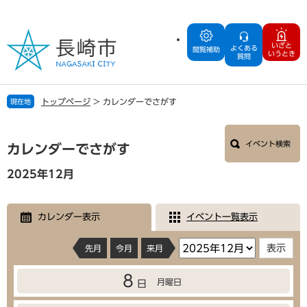
ペ
メ
ー
ニ
ジ
ュ
いざと
よくある
の
ー
閲覧補助
いうとき
質問
先
を
頭
飛
で
ば
トップページ
>
カレンダーでさがす
現在地
す
し
。
て
本
本
イベント検索
文
カレンダーでさがす
文
へ
2025年12月
カレンダー表示
イベント一覧表示
先月
今月
来月
8
月曜日
日