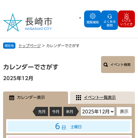
ペ
メ
ー
ニ
ジ
ュ
いざと
よくある
の
ー
閲覧補助
いうとき
質問
先
を
頭
飛
で
ば
トップページ
>
カレンダーでさがす
現在地
す
し
。
て
本
本
イベント検索
文
カレンダーでさがす
文
へ
2025年12月
カレンダー表示
イベント一覧表示
先月
今月
来月
6
土曜日
日