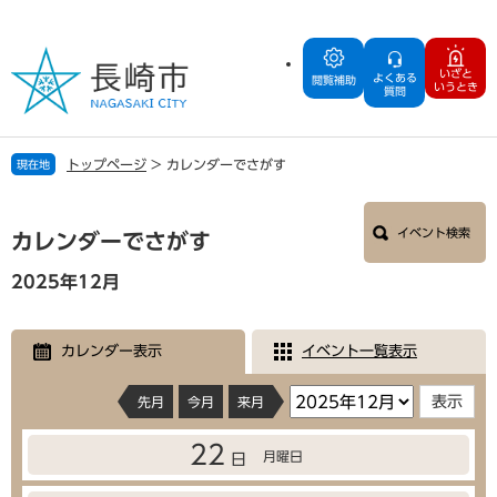
ペ
メ
ー
ニ
ジ
ュ
いざと
よくある
の
ー
閲覧補助
いうとき
質問
先
を
頭
飛
で
ば
トップページ
>
カレンダーでさがす
現在地
す
し
。
て
本
本
イベント検索
文
カレンダーでさがす
文
へ
2025年12月
カレンダー表示
イベント一覧表示
先月
今月
来月
22
月曜日
日