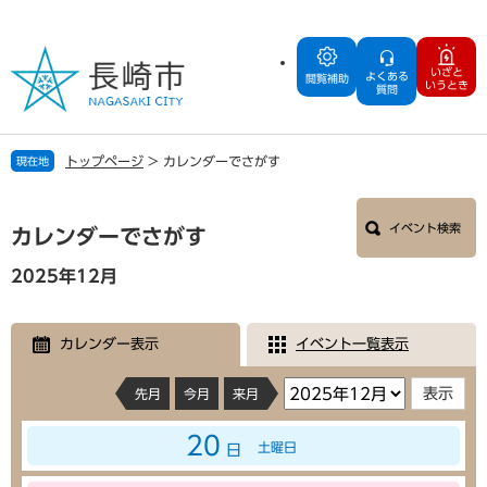
ペ
メ
ー
ニ
ジ
ュ
いざと
よくある
の
ー
閲覧補助
いうとき
質問
先
を
頭
飛
で
ば
トップページ
>
カレンダーでさがす
現在地
す
し
。
て
本
本
イベント検索
文
カレンダーでさがす
文
へ
2025年12月
カレンダー表示
イベント一覧表示
先月
今月
来月
20
土曜日
日