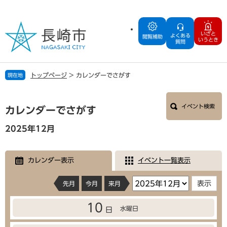
ペ
メ
ー
ニ
ジ
ュ
いざと
よくある
の
ー
閲覧補助
いうとき
質問
先
を
頭
飛
で
ば
トップページ
>
カレンダーでさがす
現在地
す
し
。
て
本
本
イベント検索
文
カレンダーでさがす
文
へ
2025年12月
カレンダー表示
イベント一覧表示
先月
今月
来月
10
水曜日
日