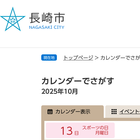
ペ
メ
ー
ニ
ジ
ュ
の
ー
先
を
頭
飛
で
ば
す
し
トップページ
>
カレンダーでさ
現在地
。
て
本
本
文
文
カレンダーでさがす
へ
2025年10月
カレンダー表示
イベント
スポーツの日
13
月曜日
日