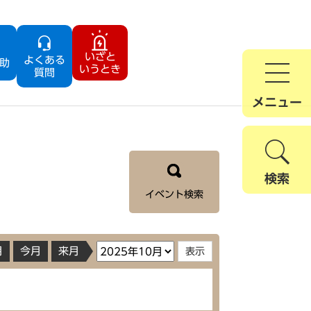
いざと
よくある
助
いうとき
質問
メニュー
検索
イベント検索
月
今月
来月