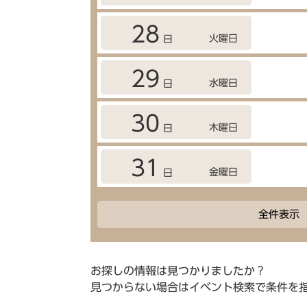
28
火曜日
日
29
水曜日
日
30
木曜日
日
31
金曜日
日
全件表示
お探しの情報は見つかりましたか？
見つからない場合はイベント検索で条件を